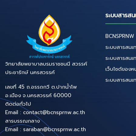
ระบบสารสน
BCNSPRNW D
ระบบสารสนเท
ระบบสารสนเ
วิทยาลัยพยาบาลบรมราชชนนี สวรรค์
เว็บไซต์ของห
ประชารักษ์ นครสวรรค์
ระบบสารสนเทศท
เลขที่ 45 ถ.อรรถกวี ต.ปากน้ำโพ
อ.เมือง จ.นครสวรรค์ 60000
ติดต่อทั่วไป
Email : contact@bcnsprnw.ac.th
สารบรรณกลาง
Email : saraban@bcnsprnw.ac.th