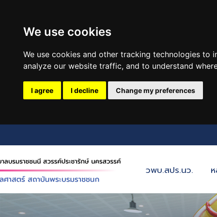
We use cookies
We use cookies and other tracking technologies to 
analyze our website traffic, and to understand where
I agree
I decline
Change my preferences
วพบ.สปร.นว.
ห