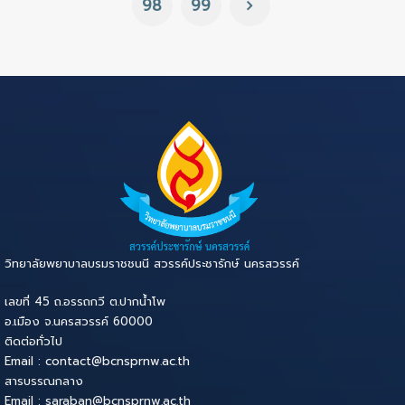
98
99
วิทยาลัยพยาบาลบรมราชชนนี สวรรค์ประชารักษ์ นครสวรรค์
เลขที่ 45 ถ.อรรถกวี ต.ปากน้ำโพ
อ.เมือง จ.นครสวรรค์ 60000
ติดต่อทั่วไป
Email : contact@bcnsprnw.ac.th
สารบรรณกลาง
Email : saraban@bcnsprnw.ac.th