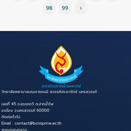
98
99
วิทยาลัยพยาบาลบรมราชชนนี สวรรค์ประชารักษ์ นครสวรรค์
เลขที่ 45 ถ.อรรถกวี ต.ปากน้ำโพ
อ.เมือง จ.นครสวรรค์ 60000
ติดต่อทั่วไป
Email : contact@bcnsprnw.ac.th
สารบรรณกลาง