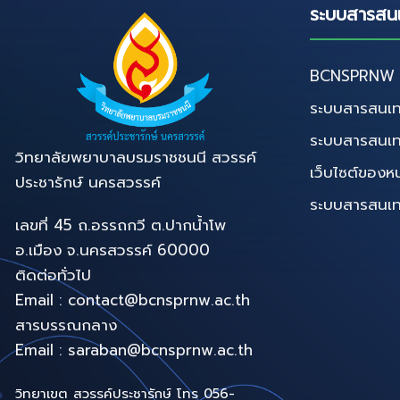
ระบบสารสน
BCNSPRNW D
ระบบสารสนเท
ระบบสารสนเ
วิทยาลัยพยาบาลบรมราชชนนี สวรรค์
เว็บไซต์ของห
ประชารักษ์ นครสวรรค์
ระบบสารสนเทศท
เลขที่ 45 ถ.อรรถกวี ต.ปากน้ำโพ
อ.เมือง จ.นครสวรรค์ 60000
ติดต่อทั่วไป
Email : contact@bcnsprnw.ac.th
สารบรรณกลาง
Email : saraban@bcnsprnw.ac.th
วิทยาเขต สวรรค์ประชารักษ์ โทร 056-