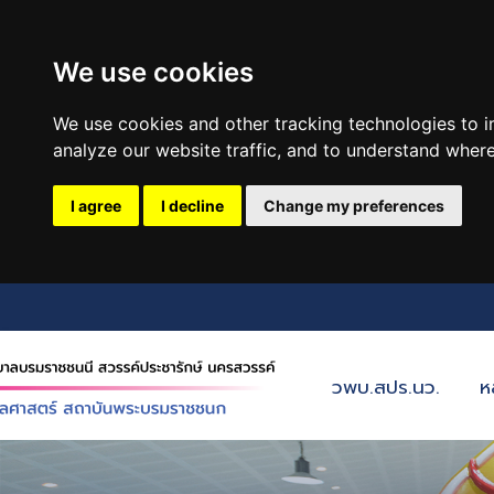
We use cookies
We use cookies and other tracking technologies to 
analyze our website traffic, and to understand where
I agree
I decline
Change my preferences
วพบ.สปร.นว.
ห