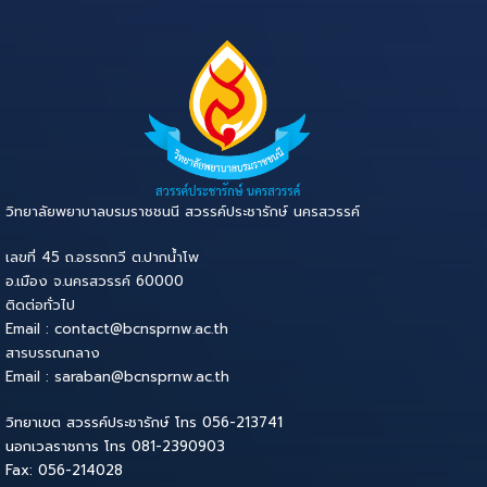
วิทยาลัยพยาบาลบรมราชชนนี สวรรค์ประชารักษ์ นครสวรรค์
เลขที่ 45 ถ.อรรถกวี ต.ปากน้ำโพ
อ.เมือง จ.นครสวรรค์ 60000
ติดต่อทั่วไป
Email : contact@bcnsprnw.ac.th
สารบรรณกลาง
Email : saraban@bcnsprnw.ac.th
วิทยาเขต สวรรค์ประชารักษ์ โทร 056-213741
นอกเวลราชการ โทร 081-2390903
Fax: 056-214028