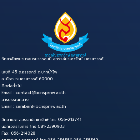
วิทยาลัยพยาบาลบรมราชชนนี สวรรค์ประชารักษ์ นครสวรรค์
เลขที่ 45 ถ.อรรถกวี ต.ปากน้ำโพ
อ.เมือง จ.นครสวรรค์ 60000
ติดต่อทั่วไป
Email : contact@bcnsprnw.ac.th
สารบรรณกลาง
Email : saraban@bcnsprnw.ac.th
วิทยาเขต สวรรค์ประชารักษ์ โทร 056-213741
นอกเวลราชการ โทร 081-2390903
Fax: 056-214028