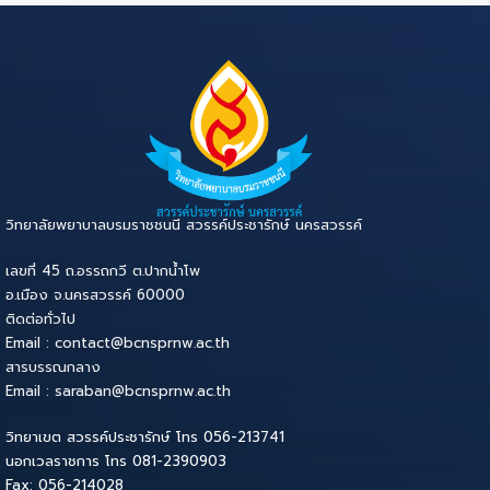
วิทยาลัยพยาบาลบรมราชชนนี สวรรค์ประชารักษ์ นครสวรรค์
เลขที่ 45 ถ.อรรถกวี ต.ปากน้ำโพ
อ.เมือง จ.นครสวรรค์ 60000
ติดต่อทั่วไป
Email : contact@bcnsprnw.ac.th
สารบรรณกลาง
Email : saraban@bcnsprnw.ac.th
วิทยาเขต สวรรค์ประชารักษ์ โทร 056-213741
นอกเวลราชการ โทร 081-2390903
Fax: 056-214028