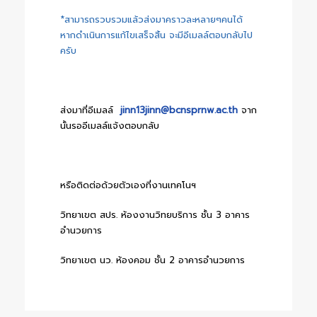
*สามารถรวบรวมแล้วส่งมาคราวละหลายๆคนได้
หากดำเนินการแก้ไขเสร็จสิ้น จะมีอีเมลล์ตอบกลับไป
ครับ
ส่งมาที่อีเมลล์
jinn13jinn@bcnsprnw.ac.th
จาก
นั้นรออีเมลล์แจ้งตอบกลับ
หรือติดต่อด้วยตัวเองที่งานเทคโนฯ
วิทยาเขต สปร. ห้องงานวิทยบริการ ชั้น 3 อาคาร
อำนวยการ
วิทยาเขต นว. ห้องคอม ชั้น 2 อาคารอำนวยการ