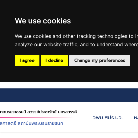
We use cookies
We use cookies and other tracking technologies to 
analyze our website traffic, and to understand where
I agree
I decline
Change my preferences
วพบ.สปร.นว.
ห