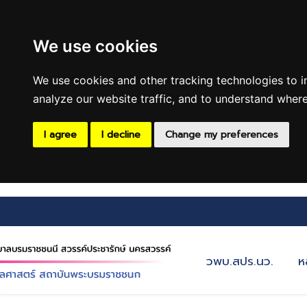
We use cookies
We use cookies and other tracking technologies to 
analyze our website traffic, and to understand where
I agree
I decline
Change my preferences
วพบ.สปร.นว.
ห