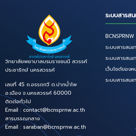
ระบบสารสน
BCNSPRNW D
ระบบสารสนเท
ระบบสารสนเ
วิทยาลัยพยาบาลบรมราชชนนี สวรรค์
เว็บไซต์ของห
ประชารักษ์ นครสวรรค์
ระบบสารสนเทศท
เลขที่ 45 ถ.อรรถกวี ต.ปากน้ำโพ
อ.เมือง จ.นครสวรรค์ 60000
ติดต่อทั่วไป
Email : contact@bcnsprnw.ac.th
สารบรรณกลาง
Email : saraban@bcnsprnw.ac.th