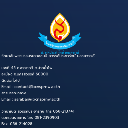
วิทยาลัยพยาบาลบรมราชชนนี สวรรค์ประชารักษ์ นครสวรรค์
เลขที่ 45 ถ.อรรถกวี ต.ปากน้ำโพ
อ.เมือง จ.นครสวรรค์ 60000
ติดต่อทั่วไป
Email : contact@bcnsprnw.ac.th
สารบรรณกลาง
Email : saraban@bcnsprnw.ac.th
วิทยาเขต สวรรค์ประชารักษ์ โทร 056-213741
นอกเวลราชการ โทร 081-2390903
Fax: 056-214028