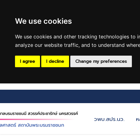
We use cookies
We use cookies and other tracking technologies to 
analyze our website traffic, and to understand where
I agree
I decline
Change my preferences
วพบ.สปร.นว.
ห