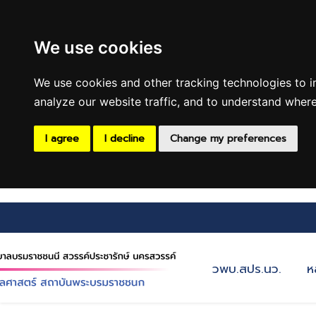
We use cookies
We use cookies and other tracking technologies to 
analyze our website traffic, and to understand where
I agree
I decline
Change my preferences
วพบ.สปร.นว.
ห