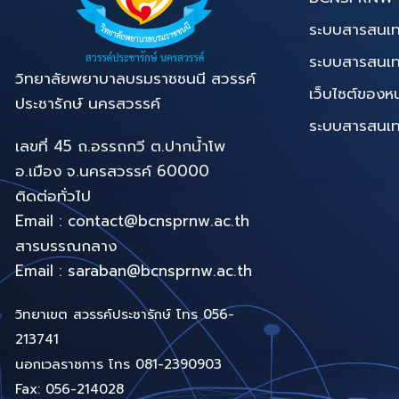
ระบบสารสนเท
ระบบสารสนเ
วิทยาลัยพยาบาลบรมราชชนนี สวรรค์
เว็บไซต์ของห
ประชารักษ์ นครสวรรค์
ระบบสารสนเทศท
เลขที่ 45 ถ.อรรถกวี ต.ปากน้ำโพ
อ.เมือง จ.นครสวรรค์ 60000
ติดต่อทั่วไป
Email : contact@bcnsprnw.ac.th
สารบรรณกลาง
Email : saraban@bcnsprnw.ac.th
วิทยาเขต สวรรค์ประชารักษ์ โทร 056-
213741
นอกเวลราชการ โทร 081-2390903
Fax: 056-214028