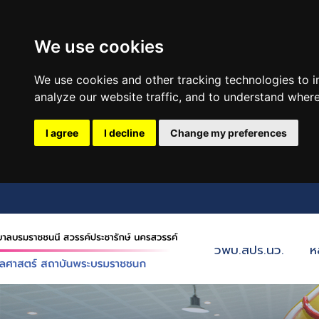
We use cookies
We use cookies and other tracking technologies to 
analyze our website traffic, and to understand where
I agree
I decline
Change my preferences
วพบ.สปร.นว.
ห