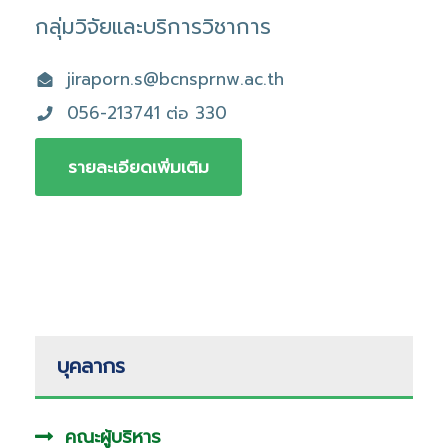
กลุ่มวิจัยและบริการวิชาการ
jiraporn.s@bcnsprnw.ac.th
056-213741 ต่อ 330
รายละเอียดเพิ่มเติม
บุคลากร
คณะผู้บริหาร