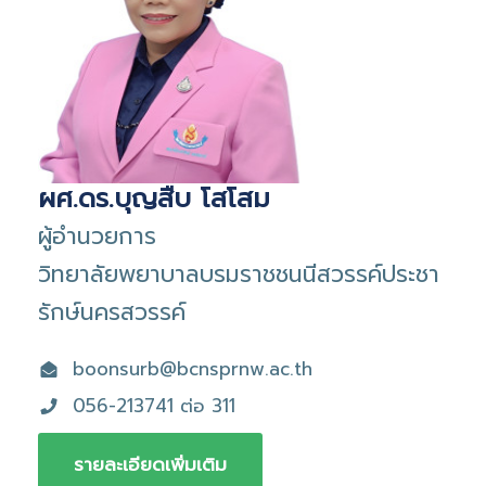
ผศ.ดร.บุญสืบ โสโสม
ผู้อำนวยการ
วิทยาลัยพยาบาลบรมราชชนนีสวรรค์ประชา
รักษ์นครสวรรค์
boonsurb@bcnsprnw.ac.th
056-213741 ต่อ 311
รายละเอียดเพิ่มเติม