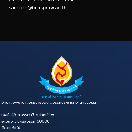
saraban@bcnsprnw.ac.th
วิทยาลัยพยาบาลบรมราชชนนี สวรรค์ประชารักษ์ นครสวรรค์
เลขที่ 45 ถ.อรรถกวี ต.ปากน้ำโพ
อ.เมือง จ.นครสวรรค์ 60000
ติดต่อทั่วไป